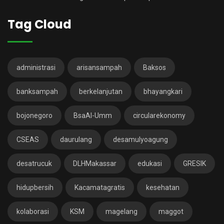
Tag Cloud
administrasi
arisansampah
Baksos
banksampah
berkelanjutan
bhayangkari
bojonegoro
BsaAl-Umm
circularekonomy
CSEAS
daurulang
desamulyoagung
desatrucuk
DLHMakassar
edukasi
GRESIK
hidupbersih
Kacamatagratis
kesehatan
kolaborasi
KSM
magelang
maggot