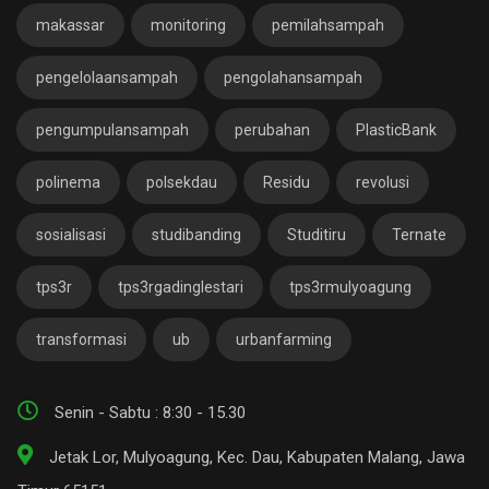
makassar
monitoring
pemilahsampah
pengelolaansampah
pengolahansampah
pengumpulansampah
perubahan
PlasticBank
polinema
polsekdau
Residu
revolusi
sosialisasi
studibanding
Studitiru
Ternate
tps3r
tps3rgadinglestari
tps3rmulyoagung
transformasi
ub
urbanfarming
Senin - Sabtu : 8:30 - 15.30
Jetak Lor, Mulyoagung, Kec. Dau, Kabupaten Malang, Jawa