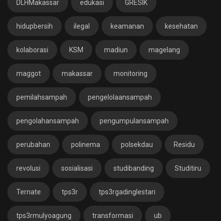
DLHMakassar
edukasi
GRESIK
hidupbersih
ilegal
keamanan
kesehatan
kolaborasi
KSM
madiun
magelang
maggot
makassar
monitoring
pemilahsampah
pengelolaansampah
pengolahansampah
pengumpulansampah
perubahan
polinema
polsekdau
Residu
revolusi
sosialisasi
studibanding
Studitiru
Ternate
tps3r
tps3rgadinglestari
tps3rmulyoagung
transformasi
ub