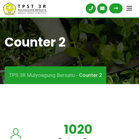
Counter 2
TPS 3R Mulyoagung Bersatu
Counter 2
-
1020