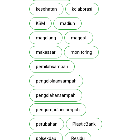
kesehatan
kolaborasi
KSM
madiun
magelang
maggot
makassar
monitoring
pemilahsampah
pengelolaansampah
pengolahansampah
pengumpulansampah
perubahan
PlasticBank
polsekdau
Residu