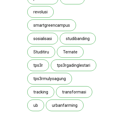
revolusi
smartgreencampus
sosialisasi
studibanding
Studitiru
Ternate
tps3r
tps3rgadinglestari
tps3rmulyoagung
tracking
transformasi
ub
urbanfarming