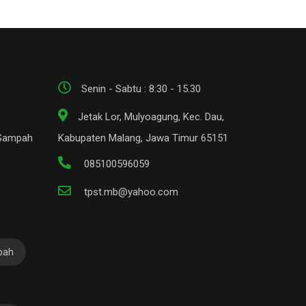
Senin - Sabtu : 8:30 - 15.30
Jetak Lor, Mulyoagung, Kec. Dau,
 Sampah
Kabupaten Malang, Jawa Timur 65151
085100596059
tpst.mb@yahoo.com
pah