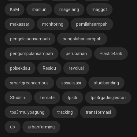
KSM
madiun
magelang
maggot
makassar
monitoring
pemilahsampah
pengelolaansampah
pengolahansampah
pengumpulansampah
perubahan
PlasticBank
polsekdau
Residu
revolusi
smartgreencampus
sosialisasi
studibanding
Studitiru
Ternate
tps3r
tps3rgadinglestari
tps3rmulyoagung
tracking
transformasi
ub
urbanfarming