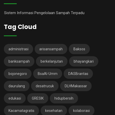
Sistem Informasi Pengelolaan Sampah Terpadu
Tag Cloud
administrasi
arisansampah
Baksos
banksampah
berkelanjutan
bhayangkari
bojonegoro
BsaAl-Umm
DASBrantas
daurulang
desatrucuk
DLHMakassar
edukasi
GRESIK
hidupbersih
Kacamatagratis
kesehatan
kolaborasi