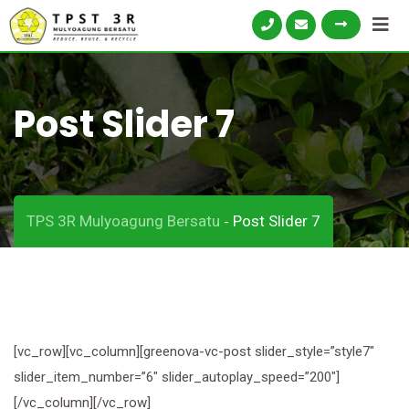
Skip
to
content
Post Slider 7
TPS 3R Mulyoagung Bersatu
Post Slider 7
-
[vc_row][vc_column][greenova-vc-post slider_style=”style7″
slider_item_number=”6″ slider_autoplay_speed=”200″]
[/vc_column][/vc_row]