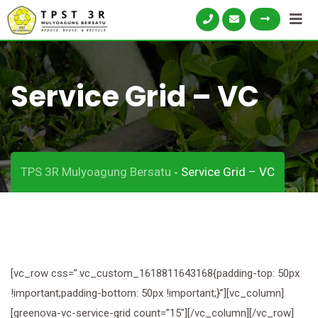
Skip
to
content
Service Grid – VC
TPS 3R Mulyoagung Bersatu
Service Grid – VC
-
[vc_row css=”.vc_custom_1618811643168{padding-top: 50px
!important;padding-bottom: 50px !important;}”][vc_column]
[greenova-vc-service-grid count=”15″][/vc_column][/vc_row]