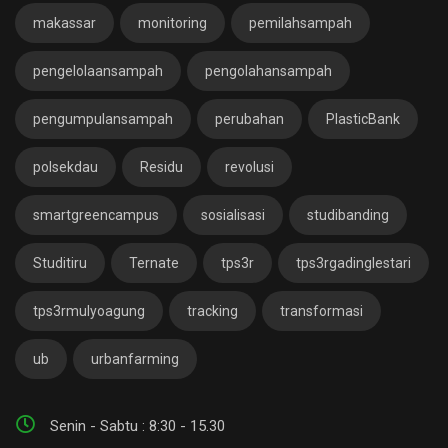
makassar
monitoring
pemilahsampah
pengelolaansampah
pengolahansampah
pengumpulansampah
perubahan
PlasticBank
polsekdau
Residu
revolusi
smartgreencampus
sosialisasi
studibanding
Studitiru
Ternate
tps3r
tps3rgadinglestari
tps3rmulyoagung
tracking
transformasi
ub
urbanfarming
Senin - Sabtu : 8:30 - 15.30