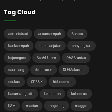
Tag Cloud
administrasi
arisansampah
Baksos
banksampah
berkelanjutan
bhayangkari
bojonegoro
BsaAl-Umm
DASBrantas
daurulang
desatrucuk
DLHMakassar
edukasi
GRESIK
hidupbersih
Kacamatagratis
kesehatan
kolaborasi
KSM
madiun
magelang
maggot