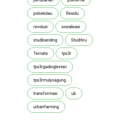
perubahan
polinema
polsekdau
Residu
revolusi
sosialisasi
studibanding
Studitiru
Ternate
tps3r
tps3rgadinglestari
tps3rmulyoagung
transformasi
ub
urbanfarming