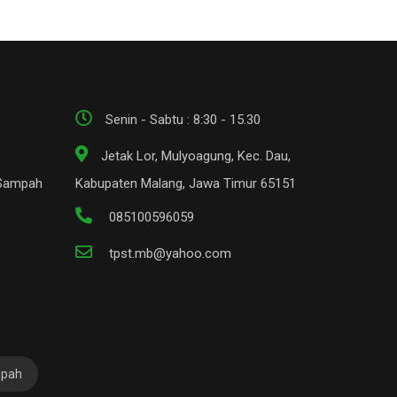
Senin - Sabtu : 8:30 - 15.30
Jetak Lor, Mulyoagung, Kec. Dau,
 Sampah
Kabupaten Malang, Jawa Timur 65151
085100596059
tpst.mb@yahoo.com
mpah