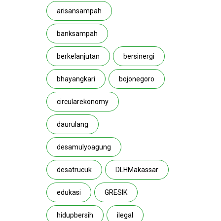
arisansampah
banksampah
berkelanjutan
bersinergi
bhayangkari
bojonegoro
circularekonomy
daurulang
desamulyoagung
desatrucuk
DLHMakassar
edukasi
GRESIK
hidupbersih
ilegal