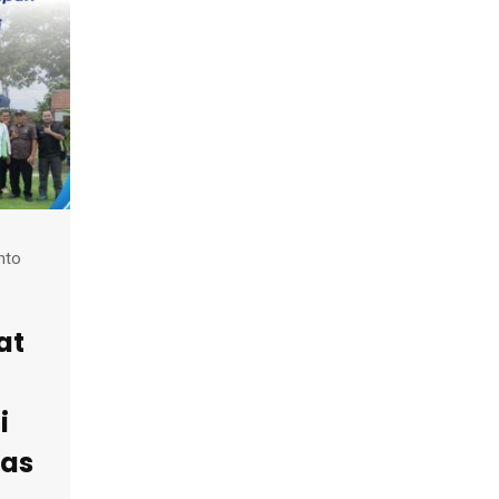
nto
at
i
i
as