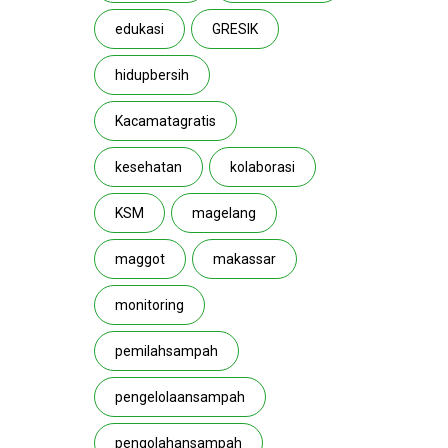
edukasi
GRESIK
hidupbersih
Kacamatagratis
kesehatan
kolaborasi
KSM
magelang
maggot
makassar
monitoring
pemilahsampah
pengelolaansampah
pengolahansampah