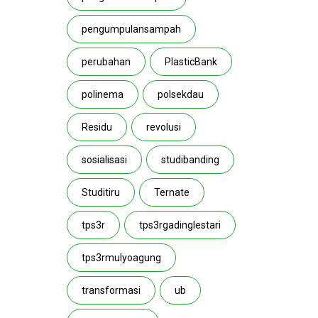
pengumpulansampah
perubahan
PlasticBank
polinema
polsekdau
Residu
revolusi
sosialisasi
studibanding
Studitiru
Ternate
tps3r
tps3rgadinglestari
tps3rmulyoagung
transformasi
ub