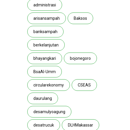
administrasi
arisansampah
Baksos
banksampah
berkelanjutan
bhayangkari
bojonegoro
BsaAl-Umm
circularekonomy
CSEAS
daurulang
desamulyoagung
desatrucuk
DLHMakassar