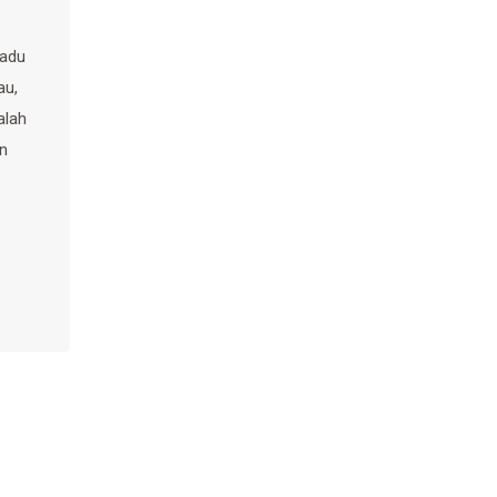
adu
au,
alah
n