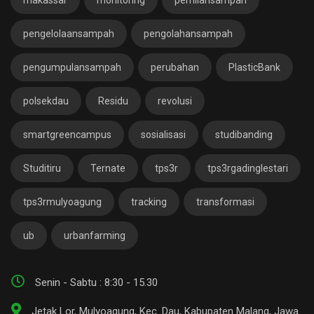
pengelolaansampah
pengolahansampah
pengumpulansampah
perubahan
PlasticBank
polsekdau
Residu
revolusi
smartgreencampus
sosialisasi
studibanding
Studitiru
Ternate
tps3r
tps3rgadinglestari
tps3rmulyoagung
tracking
transformasi
ub
urbanfarming
Senin - Sabtu : 8:30 - 15.30
Jetak Lor, Mulyoagung, Kec. Dau, Kabupaten Malang, Jawa