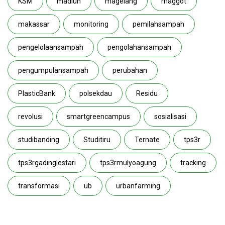
KSM
madiun
magelang
maggot
makassar
monitoring
pemilahsampah
pengelolaansampah
pengolahansampah
pengumpulansampah
perubahan
PlasticBank
polsekdau
Residu
revolusi
smartgreencampus
sosialisasi
studibanding
Studitiru
Ternate
tps3r
tps3rgadinglestari
tps3rmulyoagung
tracking
transformasi
ub
urbanfarming