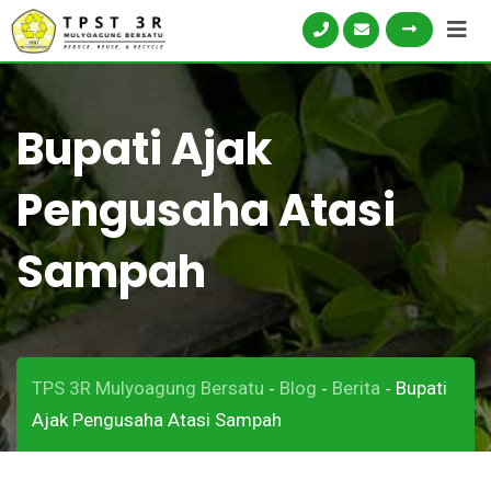
Skip
to
content
Bupati Ajak
Pengusaha Atasi
Sampah
TPS 3R Mulyoagung Bersatu
Blog
Berita
Bupati
-
-
-
Ajak Pengusaha Atasi Sampah