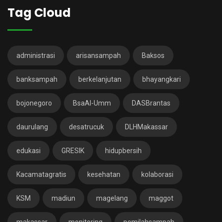
Tag Cloud
administrasi
arisansampah
Baksos
banksampah
berkelanjutan
bhayangkari
bojonegoro
BsaAl-Umm
DASBrantas
daurulang
desatrucuk
DLHMakassar
edukasi
GRESIK
hidupbersih
Kacamatagratis
kesehatan
kolaborasi
KSM
madiun
magelang
maggot
makassar
monitoring
pemilahsampah