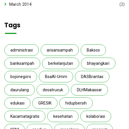
March 2014
(2)
Tags
administrasi
arisansampah
Baksos
banksampah
berkelanjutan
bhayangkari
bojonegoro
BsaAl-Umm
DASBrantas
daurulang
desatrucuk
DLHMakassar
edukasi
GRESIK
hidupbersih
Kacamatagratis
kesehatan
kolaborasi