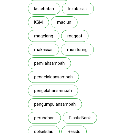
kesehatan
kolaborasi
KSM
madiun
magelang
maggot
makassar
monitoring
pemilahsampah
pengelolaansampah
pengolahansampah
pengumpulansampah
perubahan
PlasticBank
polsekdau
Residu