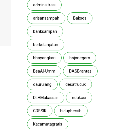
administrasi
arisansampah
Baksos
banksampah
berkelanjutan
bhayangkari
bojonegoro
BsaAl-Umm
DASBrantas
daurulang
desatrucuk
DLHMakassar
edukasi
GRESIK
hidupbersih
Kacamatagratis