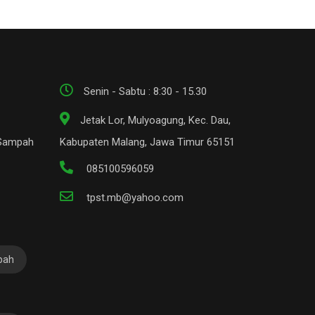
Senin - Sabtu : 8:30 - 15.30
Jetak Lor, Mulyoagung, Kec. Dau,
 Sampah
Kabupaten Malang, Jawa Timur 65151
085100596059
tpst.mb@yahoo.com
pah