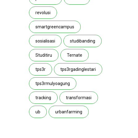
revolusi
smartgreencampus
sosialisasi
studibanding
Studitiru
Ternate
tps3r
tps3rgadinglestari
tps3rmulyoagung
tracking
transformasi
ub
urbanfarming