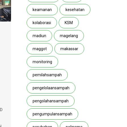
keamanan
kesehatan
kolaborasi
KSM
madiun
magelang
maggot
makassar
monitoring
pemilahsampah
pengelolaansampah
pengolahansampah
ID
pengumpulansampah
u