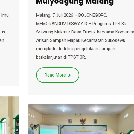
Mulyoagung Malang
 Ilmu
Malang, 7 Juli 2026 – BOJONEGORO,
MEMORANDUM.DISWAY.ID – Pengurus TPS 3R
pus
Srawung Makmur Desa Trucuk bersama Komunit
aan
Arisan Sampah Mapak Kecamatan Sukosewu
mengikuti studi tiru pengelolaan sampah
berkelanjutan di TPST 3R…
Read More