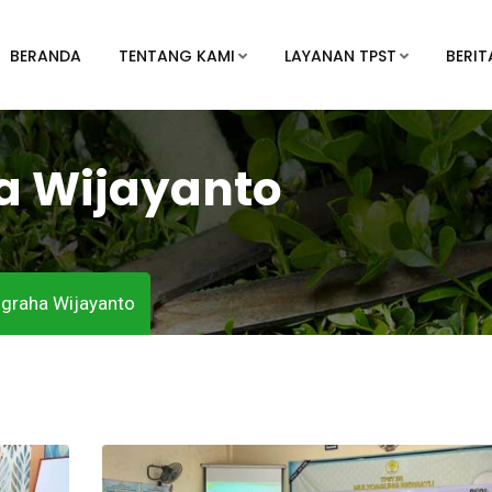
BERANDA
TENTANG KAMI
LAYANAN TPST
BERIT
a Wijayanto
Nugraha Wijayanto