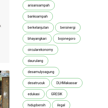
arisansampah
banksampah
k
berkelanjutan
bersinergi
bhayangkari
bojonegoro
circularekonomy
daurulang
desamulyoagung
desatrucuk
DLHMakassar
edukasi
GRESIK
hidupbersih
ilegal