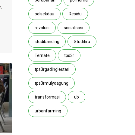
perubahan
polinema
,
polsekdau
Residu
revolusi
sosialisasi
studibanding
Studitiru
Ternate
tps3r
tps3rgadinglestari
tps3rmulyoagung
transformasi
ub
urbanfarming