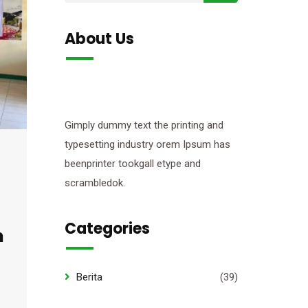
About Us
Gimply dummy text the printing and
typesetting industry orem Ipsum has
beenprinter tookgall etype and
scrambledok.
Categories
h
Berita
(39)