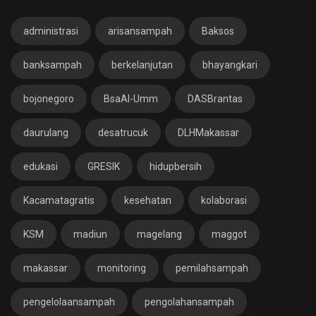
administrasi
arisansampah
Baksos
banksampah
berkelanjutan
bhayangkari
bojonegoro
BsaAl-Umm
DASBrantas
daurulang
desatrucuk
DLHMakassar
edukasi
GRESIK
hidupbersih
Kacamatagratis
kesehatan
kolaborasi
KSM
madiun
magelang
maggot
makassar
monitoring
pemilahsampah
pengelolaansampah
pengolahansampah