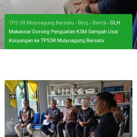
TPS 3R Mulyoagung Bersatu
Blog
Berita
DLH
-
-
-
Makassar Dorong Penguatan KSM Sampah Usai
Kunjungan ke TPS3R Mulyoagung Bersatu