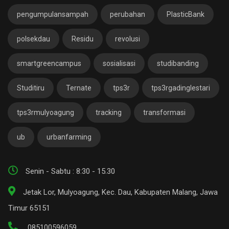
pengumpulansampah
perubahan
PlasticBank
polsekdau
Residu
revolusi
smartgreencampus
sosialisasi
studibanding
Studitiru
Ternate
tps3r
tps3rgadinglestari
tps3rmulyoagung
tracking
transformasi
ub
urbanfarming
Senin - Sabtu : 8:30 - 15.30
Jetak Lor, Mulyoagung, Kec. Dau, Kabupaten Malang, Jawa
Timur 65151
085100596059