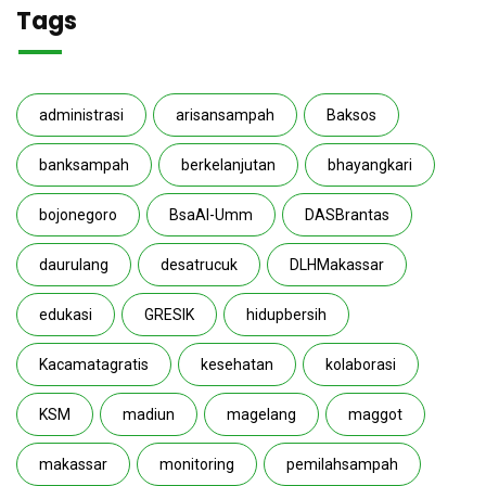
Tags
administrasi
arisansampah
Baksos
banksampah
berkelanjutan
bhayangkari
bojonegoro
BsaAl-Umm
DASBrantas
daurulang
desatrucuk
DLHMakassar
edukasi
GRESIK
hidupbersih
Kacamatagratis
kesehatan
kolaborasi
KSM
madiun
magelang
maggot
makassar
monitoring
pemilahsampah