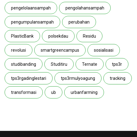
pengelolaansampah
pengolahansampah
pengumpulansampah
perubahan
PlasticBank
polsekdau
Residu
revolusi
smartgreencampus
sosialisasi
studibanding
Studitiru
Ternate
tps3r
tps3rgadinglestari
tps3rmulyoagung
tracking
transformasi
ub
urbanfarming