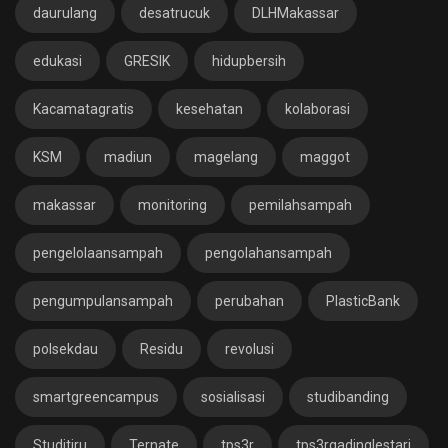
daurulang
desatrucuk
DLHMakassar
edukasi
GRESIK
hidupbersih
Kacamatagratis
kesehatan
kolaborasi
KSM
madiun
magelang
maggot
makassar
monitoring
pemilahsampah
pengelolaansampah
pengolahansampah
pengumpulansampah
perubahan
PlasticBank
polsekdau
Residu
revolusi
smartgreencampus
sosialisasi
studibanding
Studitiru
Ternate
tps3r
tps3rgadinglestari