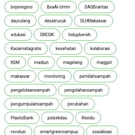
bojonegoro
BsaAl-Umm
DASBrantas
daurulang
desatrucuk
DLHMakassar
edukasi
GRESIK
hidupbersih
Kacamatagratis
kesehatan
kolaborasi
KSM
madiun
magelang
maggot
makassar
monitoring
pemilahsampah
pengelolaansampah
pengolahansampah
pengumpulansampah
perubahan
PlasticBank
polsekdau
Residu
revolusi
smartgreencampus
sosialisasi