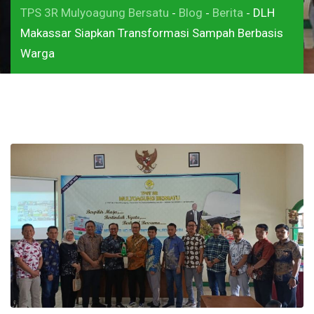
TPS 3R Mulyoagung Bersatu
Blog
Berita
DLH
-
-
-
Makassar Siapkan Transformasi Sampah Berbasis
Warga