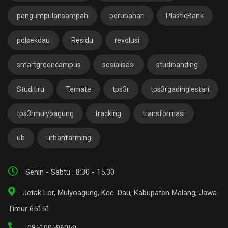
pengumpulansampah
perubahan
PlasticBank
polsekdau
Residu
revolusi
smartgreencampus
sosialisasi
studibanding
Studitiru
Ternate
tps3r
tps3rgadinglestari
tps3rmulyoagung
tracking
transformasi
ub
urbanfarming
Senin - Sabtu : 8:30 - 15.30
Jetak Lor, Mulyoagung, Kec. Dau, Kabupaten Malang, Jawa
Timur 65151
085100596059