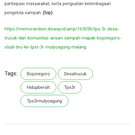
partisipasi masyarakat, serta penguatan kelembagaan
pengelola sampah.
(top)
https://memorandum.disway.id/amp/163050/tps-3r-desa-
trucuk-dan-komunitas-arisan-sampah-mapak-bojonegoro-
studi-tiru-ke-tpst-3r-mulyoagung-malang
Tags:
Bojonegoro
Desatrucuk
Hidupbersih
Tps3r
Tps3rmulyoagung