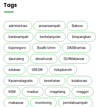
Tags
administrasi
arisansampah
Baksos
banksampah
berkelanjutan
bhayangkari
bojonegoro
BsaAl-Umm
DASBrantas
daurulang
desatrucuk
DLHMakassar
edukasi
GRESIK
hidupbersih
Kacamatagratis
kesehatan
kolaborasi
KSM
madiun
magelang
maggot
makassar
monitoring
pemilahsampah