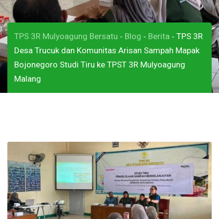
TPS 3R Mulyoagung Bersatu
Blog
Berita
TPS 3R
-
-
-
Desa Trucuk dan Komunitas Arisan Sampah Mapak
Bojonegoro Studi Tiru ke TPST 3R Mulyoagung
Malang