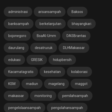
administrasi
arisansampah
Baksos
banksampah
berkelanjutan
bhayangkari
bojonegoro
BsaAl-Umm
DASBrantas
daurulang
desatrucuk
DLHMakassar
edukasi
GRESIK
hidupbersih
Kacamatagratis
kesehatan
kolaborasi
KSM
madiun
magelang
maggot
makassar
monitoring
pemilahsampah
pengelolaansampah
pengolahansampah