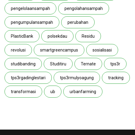
pengelolaansampah
pengolahansampah
pengumpulansampah
perubahan
PlasticBank
polsekdau
Residu
revolusi
smartgreencampus
sosialisasi
studibanding
Studitiru
Ternate
tps3r
tps3rgadinglestari
tps3rmulyoagung
tracking
transformasi
ub
urbanfarming