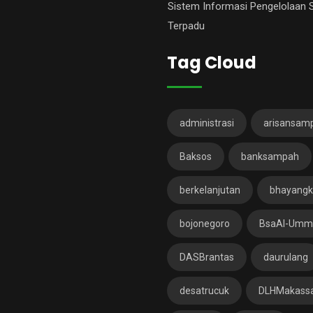
Sistem Informasi Pengelolaan
Terpadu
Tag Cloud
administrasi
arisansam
Baksos
banksampah
berkelanjutan
bhayangk
bojonegoro
BsaAl-Umm
DASBrantas
daurulang
desatrucuk
DLHMakass