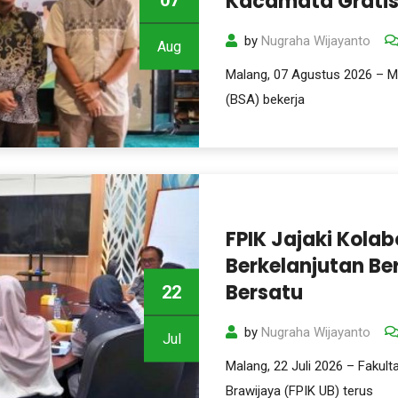
Kacamata Gratis
by
Nugraha Wijayanto
Aug
Malang, 07 Agustus 2026 – 
(BSA) bekerja
FPIK Jajaki Kola
Berkelanjutan B
Bersatu
22
by
Nugraha Wijayanto
Jul
Malang, 22 Juli 2026 – Fakult
Brawijaya (FPIK UB) terus