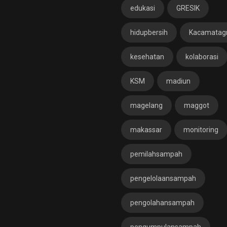
edukasi
GRESIK
hidupbersih
Kacamatagr
kesehatan
kolaborasi
KSM
madiun
magelang
maggot
makassar
monitoring
pemilahsampah
pengelolaansampah
pengolahansampah
pengumpulansampah