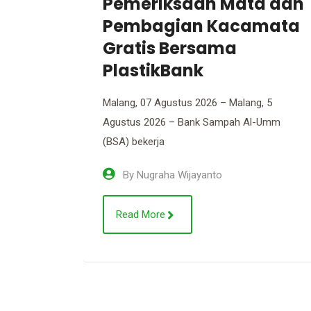
a dan
Berkelanjutan
mata
Bersama TPST 3R
Mulyoagung Bersatu
Malang, 22 Juli 2026 – Fakultas Perikanan
dan Ilmu Kelautan Universitas Brawijaya
, 5
(FPIK UB) terus
-Umm
By
Nugraha Wijayanto
Read More