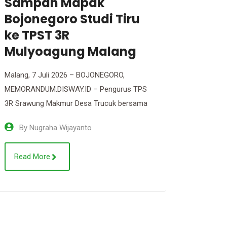
Intip Rahasia TPST
Kom
Beromzet Rp200 Juta
Perk
per Bulan
Samp
Malang, 7 Juli 2026 – blokBojonegoro.com –
Malang, 
Mengelola sampah ternyata tidak hanya
Penguru
soal menjaga kebersihan lingkungan, tetapi
Trucuk, 
By
Nugraha Wijayanto
By
N
Read More
Read 