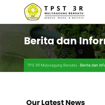
Berita dan Info
TPS 3R Mulyoagung Bersatu
Berita dan In
-
Our Latest News