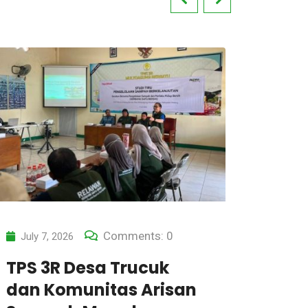
Comments: 0
July 7, 2026
July 7
Belajar dari Malang,
Stud
Warga Bojonegoro
TPS 