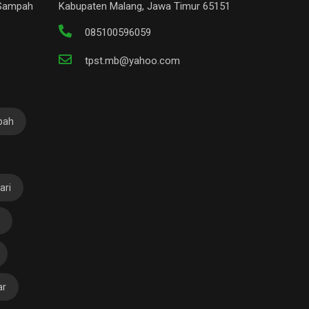
 Sampah
Kabupaten Malang, Jawa Timur 65151
085100596059
tpst.mb@yahoo.com
pah
ari
ar