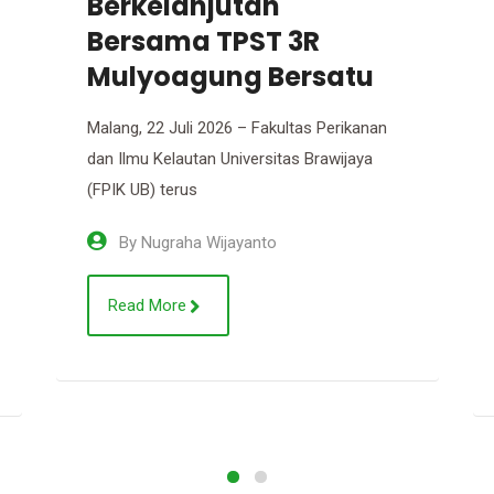
Sampah Mapak
Bojonegoro Studi Tiru
ke TPST 3R
Mulyoagung Malang
Malang, 7 Juli 2026 – BOJONEGORO,
MEMORANDUM.DISWAY.ID – Pengurus TPS
3R Srawung Makmur Desa Trucuk bersama
By
Nugraha Wijayanto
Read More