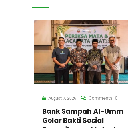
s: 0
Comments: 0
July 22, 2026
-Umm
FPIK Jajaki Kolaborasi
Pengelolaan Sampah